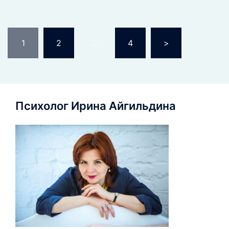
Навигация
1
2
…
4
>
по
записям
Психолог Ирина Айгильдина