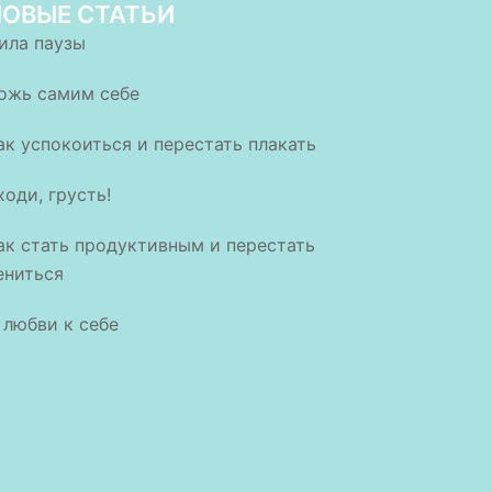
НОВЫЕ СТАТЬИ
ила паузы
ожь самим себе
ак успокоиться и перестать плакать
ходи, грусть!
ак стать продуктивным и перестать
ениться
 любви к себе