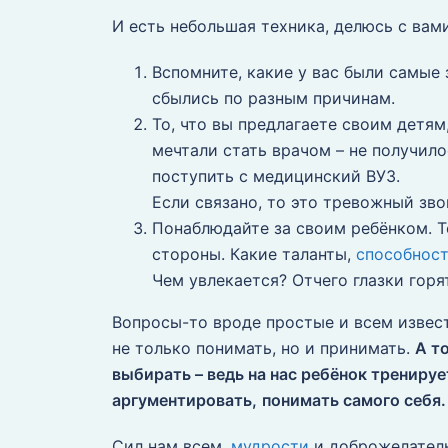
И есть небольшая техника, делюсь с вами
Вспомните, какие у вас были самые 
сбылись по разным причинам.
То, что вы предлагаете своим детям
мечтали стать врачом – не получил
поступить с медицинский ВУЗ.
Если связано, то это тревожный зво
Понаблюдайте за своим ребёнком. То
стороны. Какие таланты,
способнос
Чем увлекается? Отчего глазки горя
Вопросы-то вроде простые и всем извест
не только понимать, но и принимать.
А т
выбирать – ведь на нас ребёнок трениру
аргументировать,
понимать самого себя
Сил нам всем,
мудрости
и доброжелател