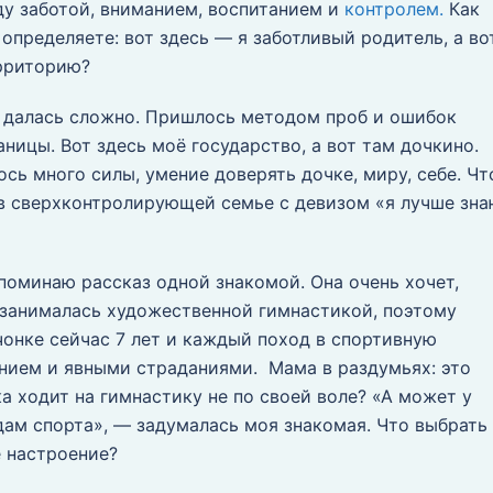
ду заботой, вниманием, воспитанием и
контролем.
Как
 определяете: вот здесь — я заботливый родитель, а во
ерриторию?
й далась сложно. Пришлось методом проб и ошибок
ницы. Вот здесь моё государство, а вот там дочкино.
сь много силы, умение доверять дочке, миру, себе. Чт
 в сверхконтролирующей семье с девизом «я лучше зна
споминаю рассказ одной знакомой. Она очень хочет,
 занималась художественной гимнастикой, поэтому
вчонке сейчас 7 лет и каждый поход в спортивную
нием и явными страданиями. Мама в раздумьях: это
ка ходит на гимнастику не по своей воле? «А может у
дам спорта», — задумалась моя знакомая. Что выбрать
е настроение?