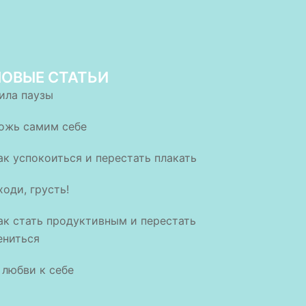
НОВЫЕ СТАТЬИ
ила паузы
ожь самим себе
ак успокоиться и перестать плакать
ходи, грусть!
ак стать продуктивным и перестать
ениться
 любви к себе